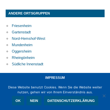
ANDERE ORTSGRUPPEN
Friesenheim
Gartenstadt
Nord-Hemshof-West
Mundenheim
Oggersheim
Rheingönheim
Südliche Innenstadt
IMPRESSUM
Diese Website benutzt Cookies. Wenn Sie die Website weiter
DATENSCHUTZERKLÄRUNG
nutzen, gehen wir von Ihrem Einverständnis aus.
OK
NEIN
DATENSCHUTZERKLÄRUNG
© 2019 -2026 FWG Ludwigshafen e. V. - Mitglied im
Landesverband
Freier Wählergruppen Rheinland-Pfalz e. V.