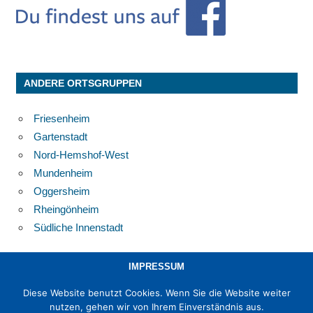
ANDERE ORTSGRUPPEN
Friesenheim
Gartenstadt
Nord-Hemshof-West
Mundenheim
Oggersheim
Rheingönheim
Südliche Innenstadt
IMPRESSUM
Diese Website benutzt Cookies. Wenn Sie die Website weiter
DATENSCHUTZERKLÄRUNG
nutzen, gehen wir von Ihrem Einverständnis aus.