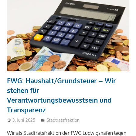
FWG: Haushalt/Grundsteuer – Wir
stehen für
Verantwortungsbewusstsein und
Transparenz
3. Juni 2025
admin
Stadtratsfraktion
Wir als Stadtratsfraktion der FWG Ludwigshafen legen