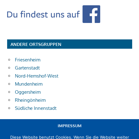
ANDERE ORTSGRUPPEN
Friesenheim
Gartenstadt
Nord-Hemshof-West
Mundenheim
Oggersheim
Rheingönheim
Südliche Innenstadt
IMPRESSUM
Diese Website benutzt Cookies. Wenn Sie die Website weiter
DATENSCHUTZERKLÄRUNG